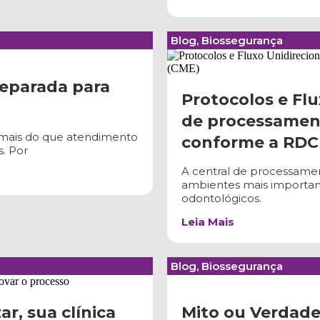
Blog
,
Biossegurança
reparada para
Protocolos e Fl
de processament
o mais do que atendimento
conforme a RDC
. Por
A central de processamen
ambientes mais importan
odontológicos.
Leia Mais
Blog
,
Biossegurança
ar, sua clínica
Mito ou Verdade